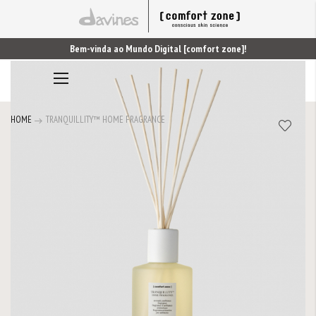
Bem-vinda ao Mundo Digital [comfort zone]!
Saltar
0
Alternar
para
Nav
o
final
HOME
TRANQUILLITY™ HOME FRAGRANCE
da
Galeria
de
imagens