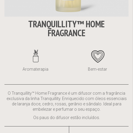
TRANQUILLITY™ HOME
Saltar
FRAGRANCE
para
o
início
da
Galeria
de
Aromaterapia
Bem-estar
imagens
O Tranquillity™ Home Fragrance é um difusor com a fragrância
exclusiva da linha Tranquillity. Enriquecido com óleos essenciais
de laranja doce, cedro, rosas, gerânio e sândalo. Ideal para
embelezar e perfumar o seu espaço.
Os paus do difusor estão incluídos.