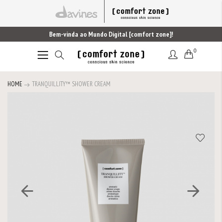
Bem-vinda ao Mundo Digital [comfort zone]!
0
Alternar
Nav
HOME
TRANQUILLITY™ SHOWER CREAM
Saltar
para
o
final
da
Galeria
de
imagens