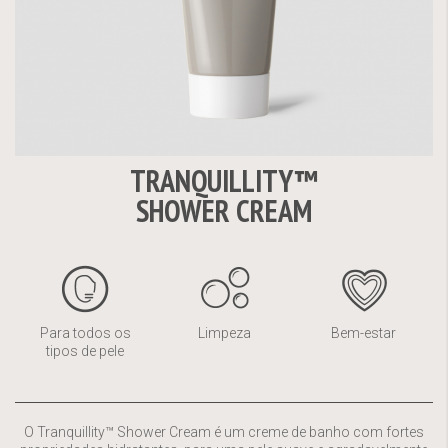
TRANQUILLITY™
Saltar
SHOWER CREAM
para
o
início
da
Galeria
de
Para todos os
Limpeza
Bem-estar
imagens
tipos de pele
O Tranquillity™ Shower Cream é um creme de banho com fortes