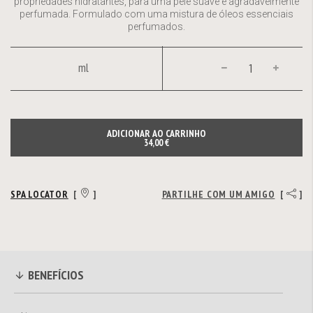
propriedades hidratantes, para uma pele suave e agradavelmente
perfumada. Formulado com uma mistura de óleos essenciais
perfumados.
ml
ADICIONAR AO CARRINHO
34,00 €
SPA LOCATOR
[
]
PARTILHE COM UM AMIGO
[
]
BENEFÍCIOS