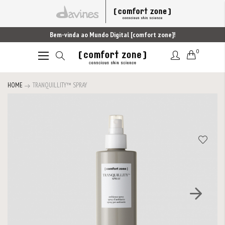
Bem-vinda ao Mundo Digital [comfort zone]!
0
Alternar
Nav
HOME
TRANQUILLITY™ SPRAY
Saltar
para
o
final
da
Galeria
de
imagens