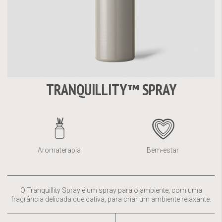
TRANQUILLITY™ SPRAY
Saltar
para
o
início
da
Aromaterapia
Bem-estar
Galeria
de
imagens
O Tranquillity Spray é um spray para o ambiente, com uma
fragrância delicada que cativa, para criar um ambiente relaxante.