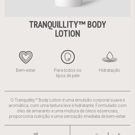
TRANQUILLITY™ BODY
Saltar
LOTION
para
o
início
da
Galeria
de
Bem-estar
Para todos os
Hidratação
imagens
tipos de pele
O Tranquillity™ Body Lotion é uma emulsão corporal suave e
aromática, com uma textura leve e hidratante. Formulado com
óleo de amaranto e uma mistura de óleos essenciais,
proporciona nutrição e uma sensação imediata de bem-estar.
ml