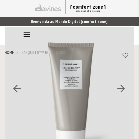
Bem-vinda ao Mundo Digital [comfort zone]!
Saltar
0
Alternar
para
Nav
o
final
HOME
TRANQUILLITY™ BODY LOTION
da
Galeria
de
imagens