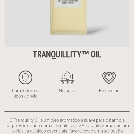
TRANQUILLITY™ OIL
Saltar
para
o
início
da
Para todos os
Nutrição
Bem-estar
Galeria
tipos de pele
de
imagens
O Tranquillity Oil é um óleo aromático e suave para o banho e
corpo. Formulado com óleo nutritivo de Amaranto e uma mistura
exclusiva de óleos essenciais, favorecendo uma sensação