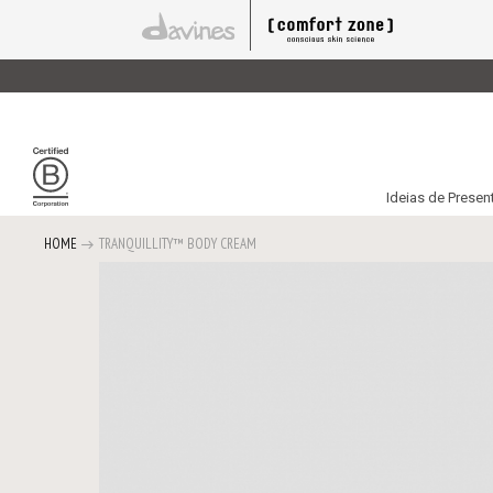
Ideias de Presen
HOME
TRANQUILLITY™ BODY CREAM
Saltar
para
o
final
da
Galeria
de
imagens