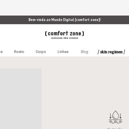
Bem-vinda ao Mundo Digital [comfort zone]!
/ skin regimen /
te
Rosto
Corpo
Linhas
Blog