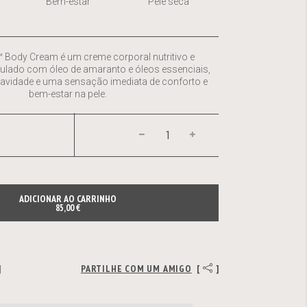
Bem-estar
Pele seca
y™ Body Cream é um creme corporal nutritivo e
ulado com óleo de amaranto e óleos essenciais,
uavidade e uma sensação imediata de conforto e
bem-estar na pele.
ADICIONAR AO CARRINHO
85,00 €
]
PARTILHE COM UM AMIGO
[
]