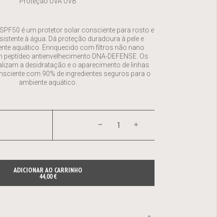
Proteção UVA UVB
SPF50 é um protetor solar consciente para rosto e
sistente à água. Dá proteção duradoura à pele e
nte aquático. Enriquecido com filtros não nano
 um peptídeo antienvelhecimento DNA-DEFENSE. Os
alizam a desidratação e o aparecimento de linhas
nsciente com 90% de ingredientes seguros para o
ambiente aquático.
ADICIONAR AO CARRINHO
44,00 €