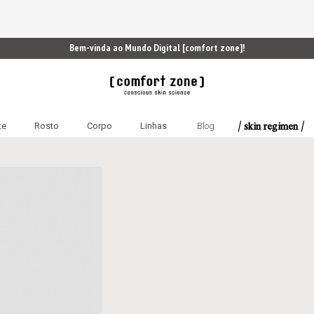
Bem-vinda ao Mundo Digital [comfort zone]!
/ skin regimen /
te
Rosto
Corpo
Linhas
Blog