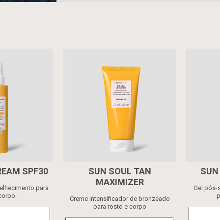
REAM SPF30
SUN SOUL TAN
SUN
MAXIMIZER
velhecimento para
Gel pós-s
corpo.
p
Creme intensificador de bronzeado
para rosto e corpo