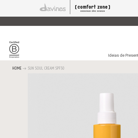
Ideias de Presen
HOME
SUN SOUL CREAM SPF50
Saltar
para
o
final
da
Galeria
de
imagens