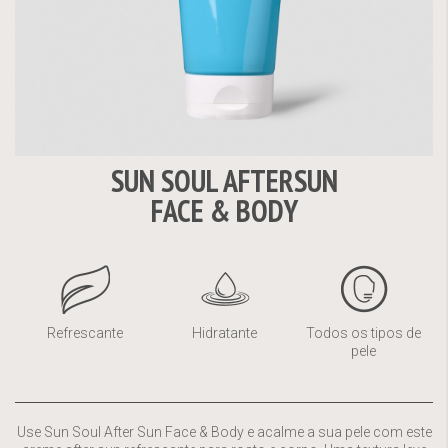
SUN SOUL AFTERSUN
Saltar
FACE & BODY
para
o
início
da
Galeria
de
Refrescante
Hidratante
Todos os tipos de
imagens
pele
Use Sun Soul After Sun Face & Body e acalme a sua pele com este