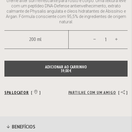
creme after sun refrescante para rosto e corpo. Uma textura leve
com um peptídeo DNA-Defense antienvelhecimento, extrato
calmante de Physalis angulata e óleos hidratantes de Abissínio e
Argan. Fórmula consciente com 95,5% de ingredientes de origem
natural.
200 ml
ADICIONAR AO CARRINHO
39,00 €
SPA LOCATOR
[
]
PARTILHE COM UM AMIGO
[
]
BENEFÍCIOS