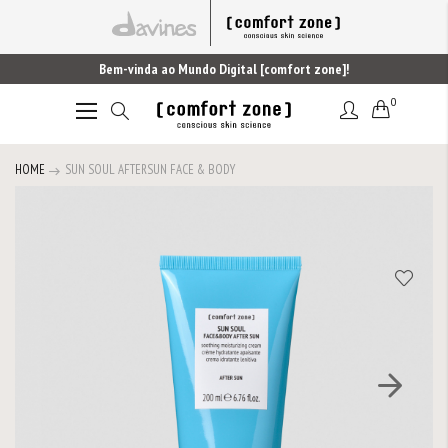
Bem-vinda ao Mundo Digital [comfort zone]!
0
Alternar
Nav
HOME
SUN SOUL AFTERSUN FACE & BODY
Saltar
para
o
final
da
Galeria
de
imagens