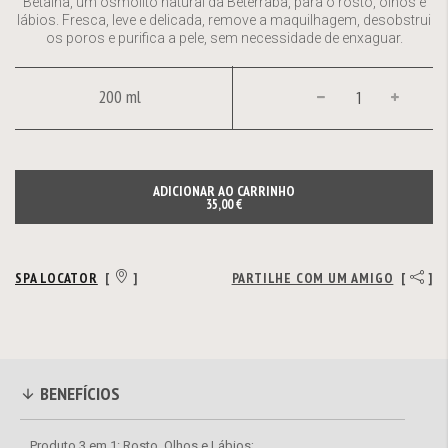
Betaína, um osmólito natural da Beterraba, para o rosto, olhos e
lábios. Fresca, leve e delicada, remove a maquilhagem, desobstrui
os poros e purifica a pele, sem necessidade de enxaguar.
200 ml
ADICIONAR AO CARRINHO
35,00 €
SPA LOCATOR
[
]
PARTILHE COM UM AMIGO
[
]
BENEFÍCIOS
Produto 3 em 1: Rosto, Olhos e Lábios;