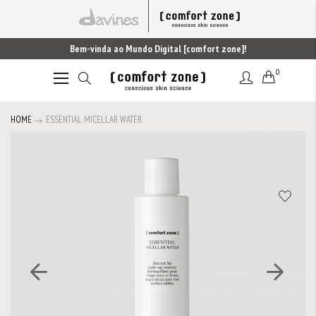
Bem-vinda ao Mundo Digital [comfort zone]!
0
Alternar
Nav
HOME
ESSENTIAL MICELLAR WATER
Saltar
para
o
final
da
Galeria
de
imagens