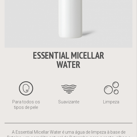
ESSENTIAL MICELLAR
Saltar
WATER
para
o
início
da
Galeria
de
Para todos os
Suavizante
Limpeza
imagens
tipos de pele
A Essential Micellar Water é uma água de limpeza à base de