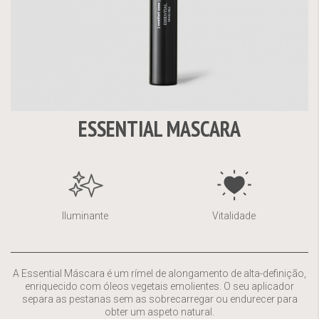
ESSENTIAL MASCARA
Saltar
para
o
início
da
Iluminante
Vitalidade
Galeria
de
imagens
A Essential Máscara é um rímel de alongamento de alta-definição,
enriquecido com óleos vegetais emolientes. O seu aplicador
separa as pestanas sem as sobrecarregar ou endurecer para
obter um aspeto natural.