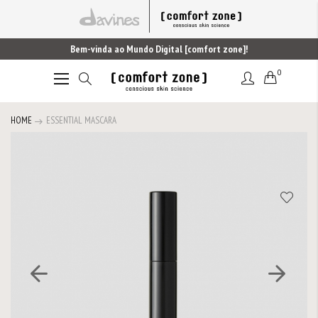
Bem-vinda ao Mundo Digital [comfort zone]!
0
Alternar
Nav
HOME
ESSENTIAL MASCARA
Saltar
para
o
final
da
Galeria
de
imagens