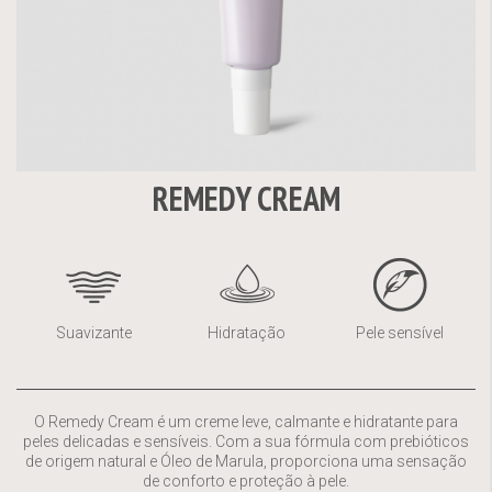
REMEDY CREAM
Saltar
para
o
início
da
Suavizante
Hidratação
Pele sensível
Galeria
de
imagens
O Remedy Cream é um creme leve, calmante e hidratante para
peles delicadas e sensíveis. Com a sua fórmula com prebióticos
de origem natural e Óleo de Marula, proporciona uma sensação
de conforto e proteção à pele.