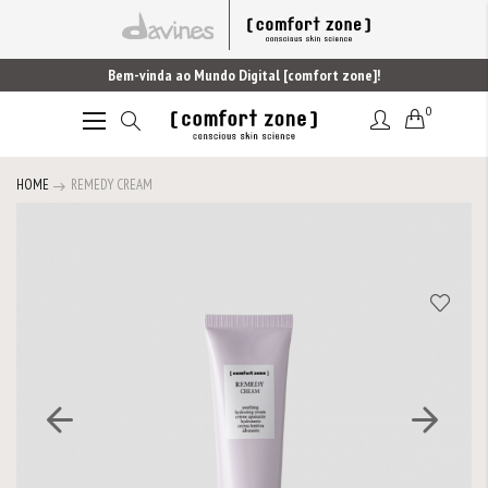
Bem-vinda ao Mundo Digital [comfort zone]!
0
Alternar
Nav
HOME
REMEDY CREAM
Saltar
para
o
final
da
Galeria
de
imagens