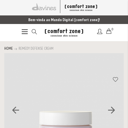
Bem-vinda ao Mundo Digital [comfort zone]!
0
Alternar
Nav
HOME
REMEDY DEFENSE CREAM
Saltar
para
o
final
da
Galeria
de
imagens