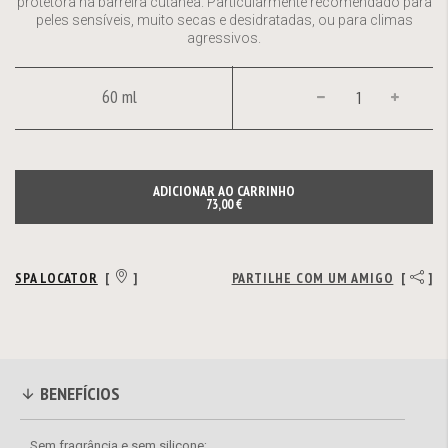
protetora na barreira cutânea. Particularmente recomendado para
peles sensíveis, muito secas e desidratadas, ou para climas
agressivos.
60 ml
ADICIONAR AO CARRINHO
73,00 €
SPA LOCATOR
[
]
PARTILHE COM UM AMIGO
[
]
BENEFÍCIOS
Sem fragrância e sem silicone;