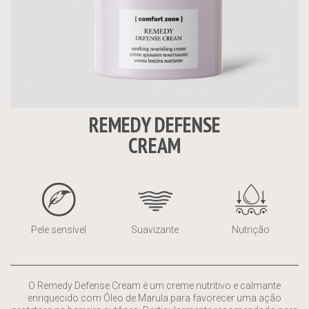
REMEDY DEFENSE
Saltar
CREAM
para
o
início
da
Galeria
de
Pele sensível
Suavizante
Nutrição
imagens
O Remedy Defense Cream é um creme nutritivo e calmante
enriquecido com Óleo de Marula para favorecer uma ação