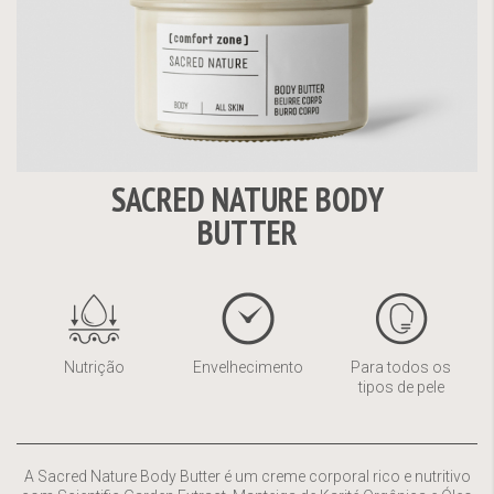
SACRED NATURE BODY
Saltar
BUTTER
para
o
início
da
Galeria
de
Nutrição
Envelhecimento
Para todos os
imagens
tipos de pele
A Sacred Nature Body Butter é um creme corporal rico e nutritivo