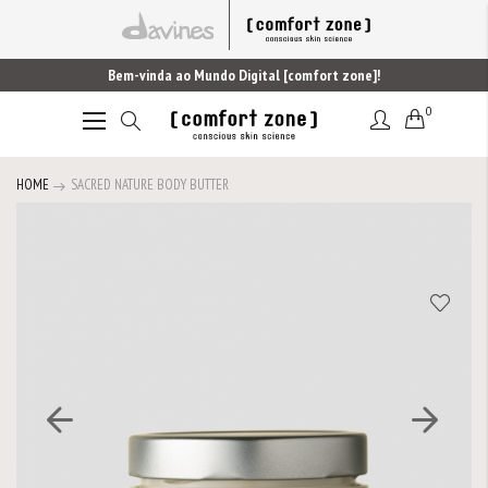
Bem-vinda ao Mundo Digital [comfort zone]!
0
Alternar
Nav
HOME
SACRED NATURE BODY BUTTER
Saltar
para
o
final
da
Galeria
de
imagens