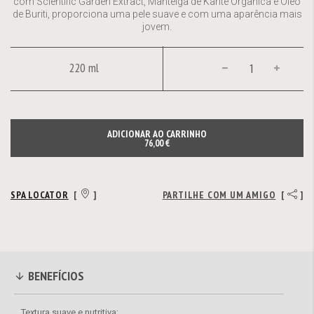
com Scientific Garden Extract, Manteiga de Karité Orgânica e Óleo
de Buriti, proporciona uma pele suave e com uma aparência mais
jovem.
220 ml
ADICIONAR AO CARRINHO
76,00 €
SPA LOCATOR
[
]
PARTILHE COM UM AMIGO
[
]
BENEFÍCIOS
Textura suave e nutritiva;