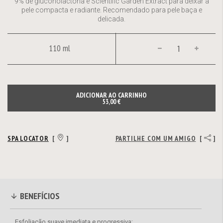
9% de gluconolactona e Scientific Garden Extract para deixar a
pele compacta e radiante. Recomendado para pele baça e
delicada.
110 ml
ADICIONAR AO CARRINHO
53,00 €
SPA LOCATOR
[
]
PARTILHE COM UM AMIGO
[
]
BENEFÍCIOS
Esfoliação suave imediata e progressiva;