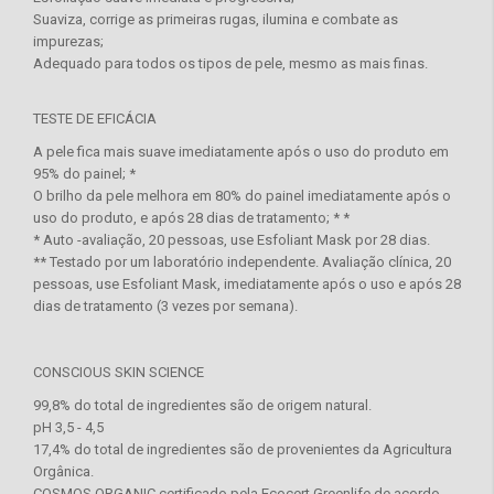
Suaviza, corrige as primeiras rugas, ilumina e combate as
impurezas;
Adequado para todos os tipos de pele, mesmo as mais finas.
TESTE DE EFICÁCIA
A pele fica mais suave imediatamente após o uso do produto em
95% do painel; *
O brilho da pele melhora em 80% do painel imediatamente após o
uso do produto, e após 28 dias de tratamento; * *
* Auto -avaliação, 20 pessoas, use Esfoliant Mask por 28 dias.
** Testado por um laboratório independente. Avaliação clínica, 20
pessoas, use Esfoliant Mask, imediatamente após o uso e após 28
dias de tratamento (3 vezes por semana).
CONSCIOUS SKIN SCIENCE
99,8% do total de ingredientes são de origem natural.
pH 3,5 - 4,5
17,4% do total de ingredientes são de provenientes da Agricultura
Orgânica.
COSMOS ORGANIC certificado pela Ecocert Greenlife de acordo