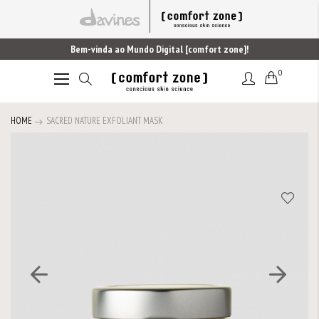
Bem-vinda ao Mundo Digital [comfort zone]!
0
Alternar
Nav
HOME
SACRED NATURE EXFOLIANT MASK
Saltar
para
o
final
da
Galeria
de
imagens