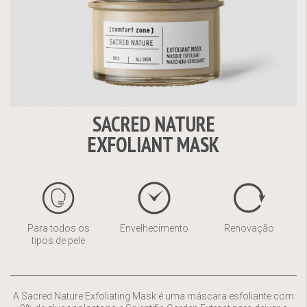
SACRED NATURE
Saltar
EXFOLIANT MASK
para
o
início
da
Galeria
de
Para todos os
Envelhecimento
Renovação
imagens
tipos de pele
A Sacred Nature Exfoliating Mask é uma máscara esfoliante com