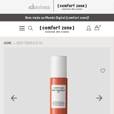
Bem-vinda ao Mundo Digital [comfort zone]!
0
Alternar
Nav
HOME
BODY STRATEGIST OIL
Saltar
para
o
final
da
Galeria
de
imagens