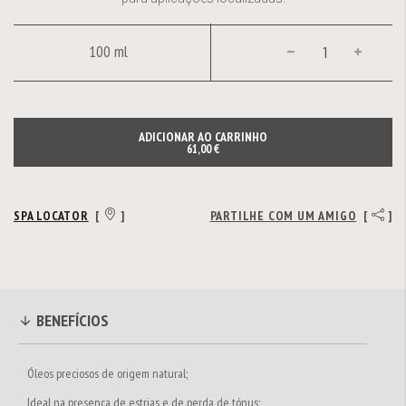
100 ml
ADICIONAR AO CARRINHO
61,00 €
SPA LOCATOR
[
]
PARTILHE COM UM AMIGO
[
]
BENEFÍCIOS
Óleos preciosos de origem natural;
Ideal na presença de estrias e de perda de tónus;