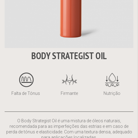
BODY STRATEGIST OIL
Saltar
para
o
início
da
Falta de Tónus
Firmante
Nutrição
Galeria
de
imagens
O Body Strategist Oil é uma mistura de óleos naturais,
recomendada para as imperfeições das estrias e em caso de
perda de tónus e elasticidade. Com uma textura densa, adequado
para aplicações localizadas.