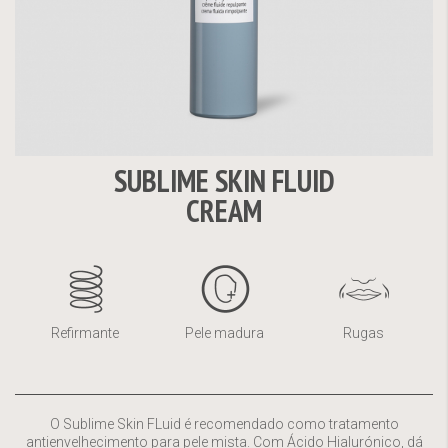
SUBLIME SKIN FLUID
Saltar
CREAM
para
o
início
da
Galeria
de
Refirmante
Pele madura
Rugas
imagens
O Sublime Skin FLuid é recomendado como tratamento
antienvelhecimento para pele mista. Com Ácido Hialurónico, dá