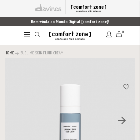
Bem-vinda ao Mundo Digital [comfort zone]!
0
Alternar
Nav
HOME
SUBLIME SKIN FLUID CREAM
Saltar
para
o
final
da
Galeria
de
imagens