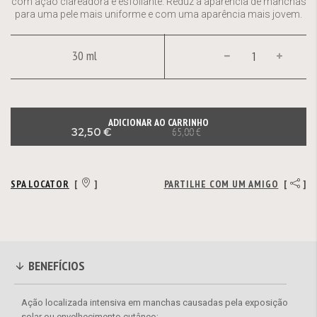
com ação clareadora e esfoliante. Reduz a aparência de manchas
para uma pele mais uniforme e com uma aparência mais jovem.
30 ml
ADICIONAR AO CARRINHO
32,50 €
65,00 €
SPA LOCATOR
[
]
PARTILHE COM UM AMIGO
[
]
BENEFÍCIOS
Ação localizada intensiva em manchas causadas pela exposição
solar ou envelhecimento cutâneo;