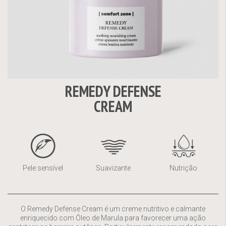
REMEDY DEFENSE
Saltar
CREAM
para
o
início
da
Galeria
de
Pele sensível
Suavizante
Nutrição
imagens
O Remedy Defense Cream é um creme nutritivo e calmante
enriquecido com Óleo de Marula para favorecer uma ação