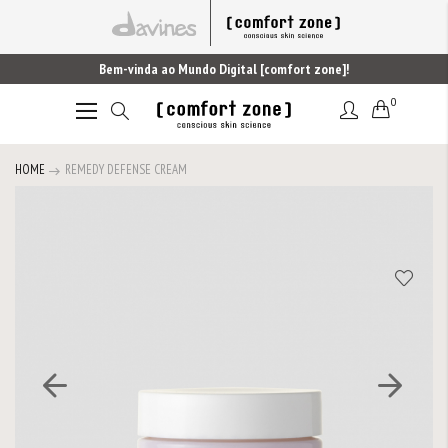
Bem-vinda ao Mundo Digital [comfort zone]!
0
Alternar
Nav
HOME
REMEDY DEFENSE CREAM
Saltar
para
o
final
da
Galeria
de
imagens