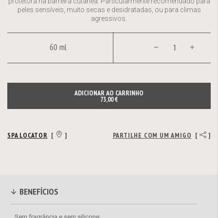
protetora na barreira cutânea. Particularmente recomendado para
peles sensíveis, muito secas e desidratadas, ou para climas
agressivos.
60 ml
ADICIONAR AO CARRINHO
73,00 €
SPA LOCATOR
[
]
PARTILHE COM UM AMIGO
[
]
BENEFÍCIOS
Sem fragrância e sem silicone;