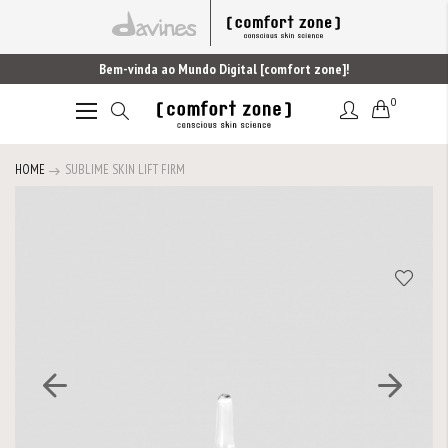
Bem-vinda ao Mundo Digital [comfort zone]!
0
Alternar
Nav
HOME
SUBLIME SKIN LIFT FIRM
Saltar
para
o
final
da
Galeria
de
imagens