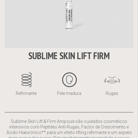
SUBLIME SKIN LIFT FIRM
Saltar
para
o
início
da
Refirmante
Pele madura
Rugas
Galeria
de
imagens
Sublime Skin Lift & Firm Ampoule são cuidados cosméticos
intensivos com Peptídeo Anti-Rugas, Factor de Crescimento e
Ácido Hialurónico** para um efeito lifting refirmante e um aspeto