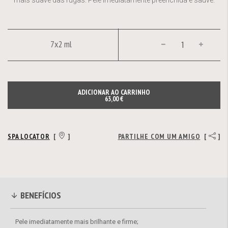
mais suave das rugas. Pele imediatamente preenchida e sauve.
7x2 ml
ADICIONAR AO CARRINHO
63,00 €
SPA LOCATOR
[
]
PARTILHE COM UM AMIGO
[
]
BENEFÍCIOS
Pele imediatamente mais brilhante e firme;