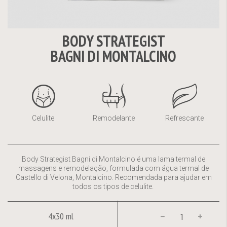
BODY STRATEGIST
Saltar
BAGNI DI MONTALCINO
para
o
início
da
Galeria
de
Celulite
Remodelante
Refrescante
imagens
Body Strategist Bagni di Montalcino é uma lama termal de
massagens e remodelação, formulada com água termal de
Castello di Velona, Montalcino. Recomendada para ajudar em
todos os tipos de celulite.
4x30 ml