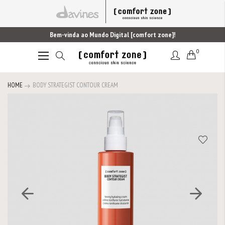
Bem-vinda ao Mundo Digital [comfort zone]!
0
Alternar
Nav
HOME
BODY STRATEGIST CONTOUR CREAM
Saltar
para
o
final
da
Galeria
de
imagens