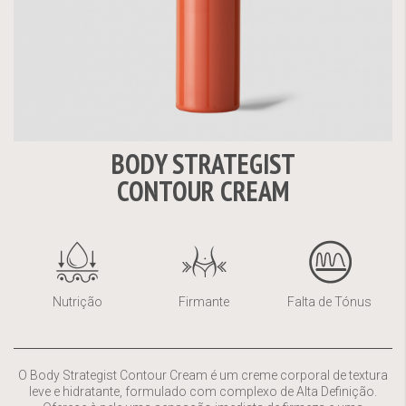
BODY STRATEGIST
Saltar
CONTOUR CREAM
para
o
início
da
Galeria
de
Nutrição
Firmante
Falta de Tónus
imagens
O Body Strategist Contour Cream é um creme corporal de textura
leve e hidratante, formulado com complexo de Alta Definição.