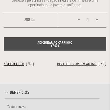
Oferece à pele uma sensação imediata de firmeza e uma
aparência mais jovem e tonificada.
200 ml
ADICIONAR AO CARRINHO
67,00 €
SPA LOCATOR
[
]
PARTILHE COM UM AMIGO
[
]
BENEFÍCIOS
Textura suave;