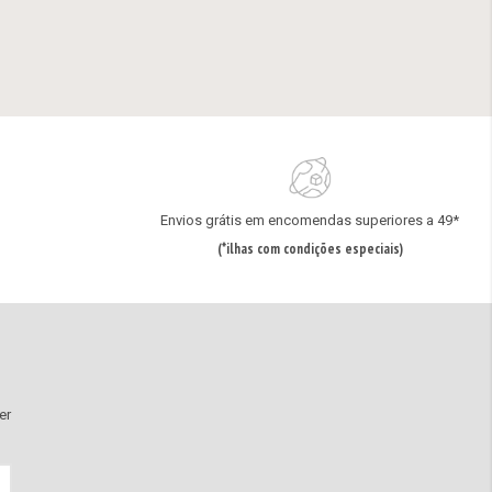
Envios grátis em encomendas superiores a 49*
(*ilhas com condições especiais)
er