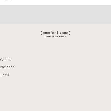
e Venda
rivacidade
ookies