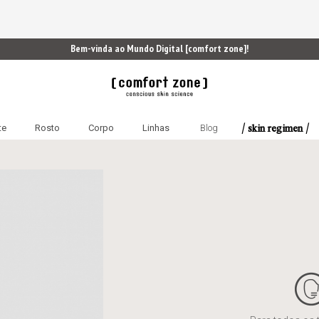
Bem-vinda ao Mundo Digital [comfort zone]!
/ skin regimen /
te
Rosto
Corpo
Linhas
Blog