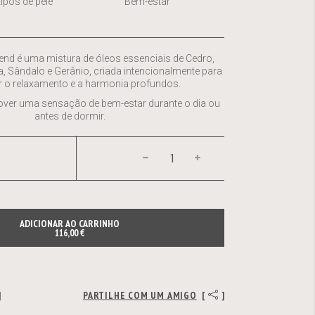
ipos de pele
Bem-estar
Blend é uma mistura de óleos essenciais de Cedro,
, Sândalo e Gerânio, criada intencionalmente para
r o relaxamento e a harmonia profundos.
over uma sensação de bem-estar durante o dia ou
antes de dormir.
ADICIONAR AO CARRINHO
116,00 €
]
PARTILHE COM UM AMIGO
[
]