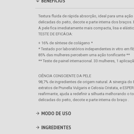
BENEFÍCIOS
Textura fluida de rápida absorção, ideal para uma ação
delicadas do peito, decote e parte interna dos braços. É
A pele fica imediatamente mais compacta, lisa e elástic
TESTE DE EFICÁCIA:
+ 16% de síntese de colágeno *
* Testado por laboratórios independentes in vitro em fi
85% das mulheres percebem uma ação tonificante **
** Teste de painel internacional. 33 mulheres, 1 aplic
CIÊNCIA CONSCIENTE DA PELE
98,7% de ingredientes de origem natural. A sinergia
extratos de Prunella Vulgaris e Celosia Cristata, e E
reafirmante, ajuda a redefinir a silhueta melhorando o t
delicadas do peito, decote e parte interna do braço .
MODO DE USO
INGREDIENTES