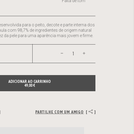
Falta de tom
senvolvida para o peito, decote e parte interna dos
ula com 98,7% de ingredientes de origem natural
dez da pele para uma aparência mais jovem e firme.
ADICIONAR AO CARRINHO
49,00 €
]
PARTILHE COM UM AMIGO
[
]