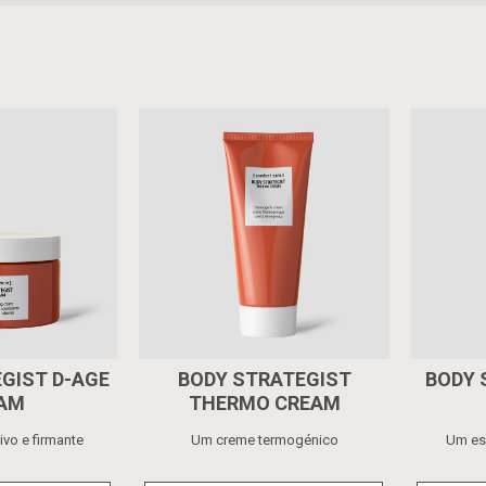
GIST D-AGE
BODY STRATEGIST
BODY 
AM
THERMO CREAM
ivo e firmante
Um creme termogénico
Um es