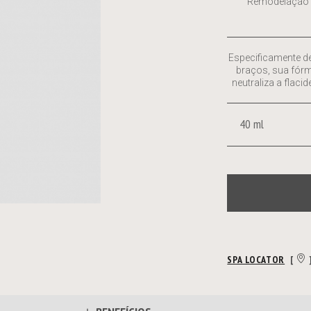
Remodelação
Especificamente de
braços, sua fórm
neutraliza a flaci
40 ml
SPA LOCATOR
[