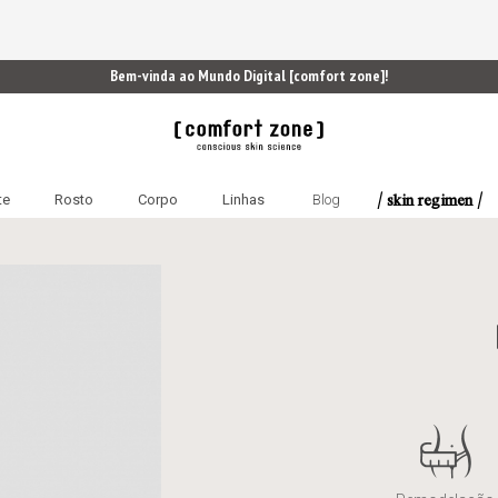
Bem-vinda ao Mundo Digital [comfort zone]!
/ skin regimen /
te
Rosto
Corpo
Linhas
Blog