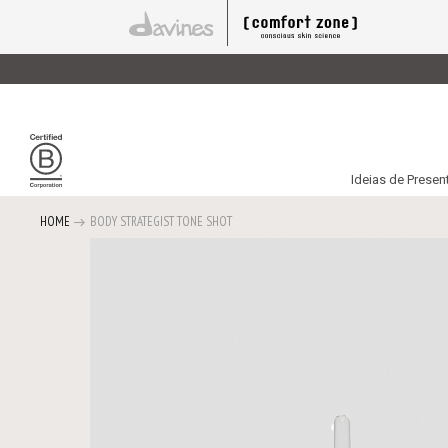
Ideias de Presen
HOME
BODY STRATEGIST TONE SHOT
Saltar
para
o
final
da
Galeria
de
imagens