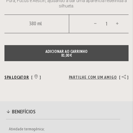
Pura, Fucus e Aescin, ajudando a dar uma aparência redefinida à
silhueta.
380 ml
ADICIONAR AO CARRINHO
81,00 €
SPA LOCATOR
[
]
PARTILHE COM UM AMIGO
[
]
BENEFÍCIOS
Atividade termogénica;