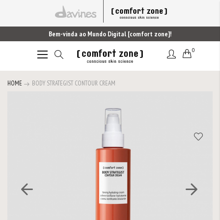
Bem-vinda ao Mundo Digital [comfort zone]!
0
Alternar
Nav
HOME
BODY STRATEGIST CONTOUR CREAM
Saltar
para
o
final
da
Galeria
de
imagens