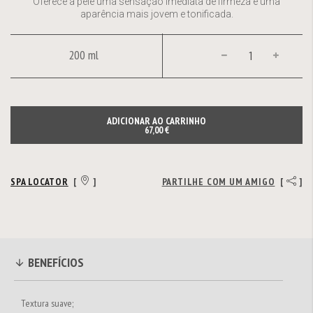
Oferece à pele uma sensação imediata de firmeza e uma
aparência mais jovem e tonificada.
200 ml
ADICIONAR AO CARRINHO
67,00 €
SPA LOCATOR
[
]
PARTILHE COM UM AMIGO
[
]
BENEFÍCIOS
Textura suave;