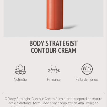
BODY STRATEGIST
Saltar
CONTOUR CREAM
para
o
início
da
Galeria
de
Nutrição
Firmante
Falta de Tónus
imagens
O Body Strategist Contour Cream é um creme corporal de textura
leve e hidratante, formulado com complexo de Alta Definição.