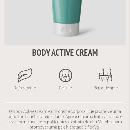
BODY ACTIVE CREAM
Saltar
para
o
início
da
Refrescante
Celulite
Remodelante
Galeria
de
imagens
O Body Active Cream é um creme corporal que promove uma
ação tonificante e antioxidante. Apresenta uma textura fresca e
leve, formulada com polifenóies e extrato de chá Matcha, para
promover uma pele hidratada e flexível.