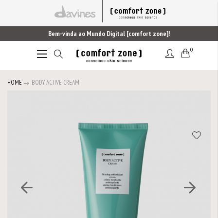
Bem-vinda ao Mundo Digital [comfort zone]!
0
Alternar
Nav
HOME
BODY ACTIVE CREAM
Saltar
para
o
final
da
Galeria
de
imagens