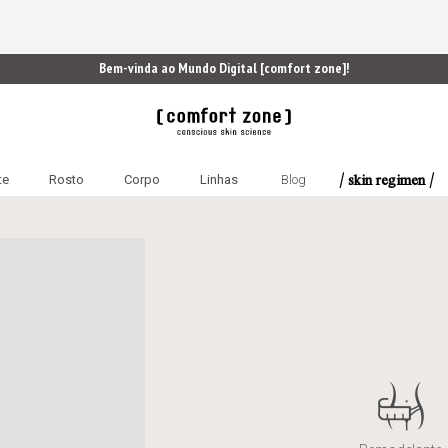
Bem-vinda ao Mundo Digital [comfort zone]!
/ skin regimen /
te
Rosto
Corpo
Linhas
Blog