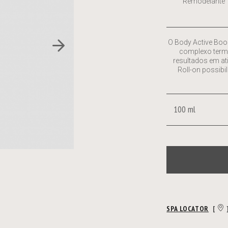
Remodelante
O Body Active Boo
complexo termog
resultados em at
Roll-on possib
100 ml
SPA LOCATOR
[