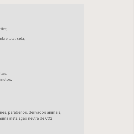
tiva;
da e localizada;
tos;
inutos;
ones, parabenos, derivados animais,
 numa instalação neutra de CO2