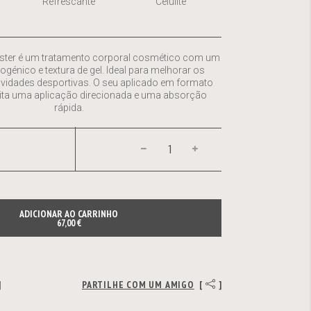
Refrescante
Celulite
ster é um tratamento corporal cosmético com um
énico e textura de gel. Ideal para melhorar os
ividades desportivas. O seu aplicado em formato
ilita uma aplicação direcionada e uma absorção
rápida.
ADICIONAR AO CARRINHO
67,00 €
]
PARTILHE COM UM AMIGO
[
]