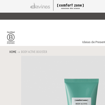
Ideias de Presen
HOME
BODY ACTIVE BOOSTER
Saltar
para
o
final
da
Galeria
de
imagens