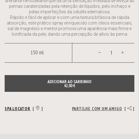
drenante remodelante que dá uma sensação imediata de leveza às
pernas caraterizadas pela retenção de líquidos, pelo inchaço e
pelas imperfeições da celulite edematosa.
Rápido e fácil de aplicar e com uma textura bifásica de rápida
absorção, este prático spray enriquecido com óleos essenciais,
sal de magnésio e mentol promove uma aparência mais firme e
tonificada da pele, dando uma percepção de alívio às perna
150 ml
ADICIONAR AO CARRINHO
42,00 €
SPA LOCATOR
[
]
PARTILHE COM UM AMIGO
[
]