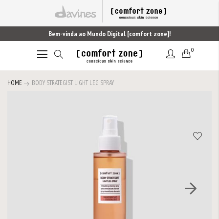
Bem-vinda ao Mundo Digital [comfort zone]!
0
Alternar
Nav
HOME
BODY STRATEGIST LIGHT LEG SPRAY
Saltar
para
o
final
da
Galeria
de
imagens