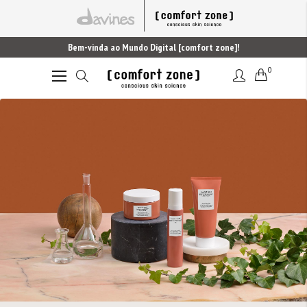
Bem-vinda ao Mundo Digital [comfort zone]!
0
Alternar
Nav